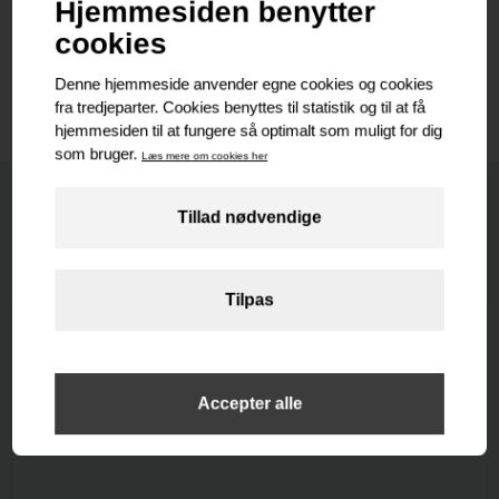
steffen@reh.dk
Bestil vurdering
Nyeste
Senest udlejet
Senest solgte
Nyeste
BUTIK / DETAIL