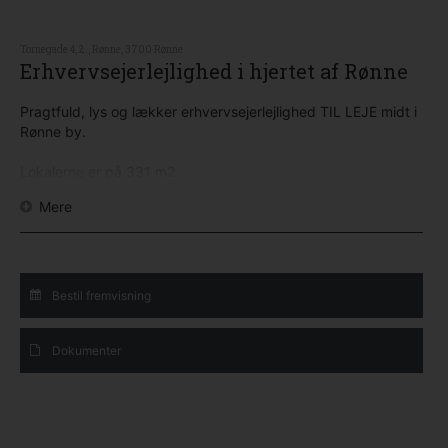
Tornegade 4, 2., Rønne, 3700 Rønne
Erhvervsejerlejlighed i hjertet af Rønne
Pragtfuld, lys og lækker erhvervsejerlejlighed TIL LEJE midt i
Rønne by.
Lokalerne er på 331 m2.
Mere
Indeholder:
Entre.
Receptions- og kontorområde.
Kantine med køkken og spiseplads.
Herre- og dametoilet med 2 separate toiletter og håndvask i
Bestil fremvisning
hvert rum.
7 kontorrum
Mulighed for ekstra køkken.
Dokumenter
Bagdør/nødudgang.
Lejligheden fremtræder velholdt.