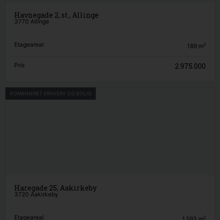
Havnegade 2, st., Allinge
3770 Allinge
Etageareal
2
189
m
Pris
2.975.000
KOMBINERET ERHVERV OG BOLIG
Haregade 25, Aakirkeby
3720 Aakirkeby
Etageareal
2
1.593
m