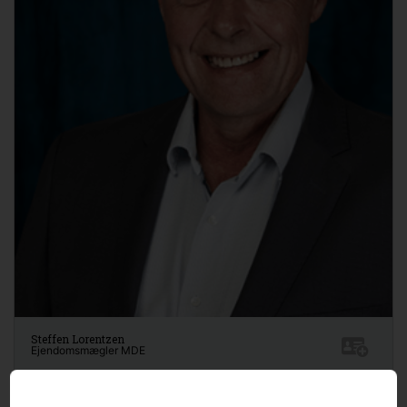
Steffen Lorentzen
Ejendomsmægler MDE
56956886 Arbejde