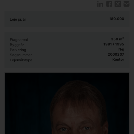
Der er god udsigt både til by, kirken og mod vandet.
Her er mange muligheder.
180.000
Leje pr. år
Ring og aftal tid for besigtigelse.
Leje: 15.000,- pr. md + driftsomkostninger
2
358
m
Etageareal
6 mdr. forudbetalt leje og 3 mdr. depositum.
1981 / 1995
Byggeår
Nej
Parkering
2009207
Sagsnummer
Kontor
Lejemålstype