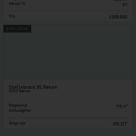
Afkast i %
8.1
Pris
1.098.000
BUTIK / DETAIL
Snellemark 35, Rønne
3700 Rønne
Etageareal
2
118
m
Driftsudgifter
-
Årlige leje
105.217