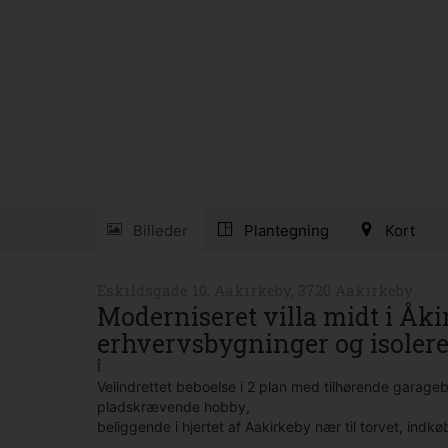
Billeder
Plantegning
Kort
Eskildsgade 10, Aakirkeby, 3720 Aakirkeby
Moderniseret villa midt i Å
erhvervsbygninger og isolere
Î
Velindrettet beboelse i 2 plan med tilhørende garageb
pladskrævende hobby,
beliggende i hjertet af Aakirkeby nær til torvet, indkøb