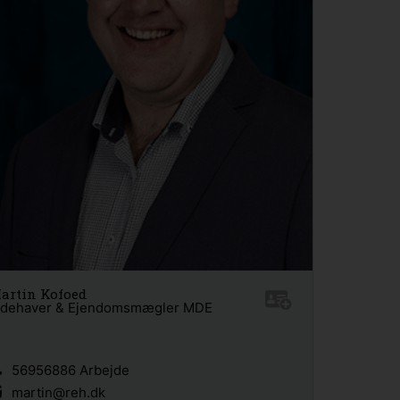
artin Kofoed
ndehaver & Ejendomsmægler MDE
56956886 Arbejde
martin@reh.dk