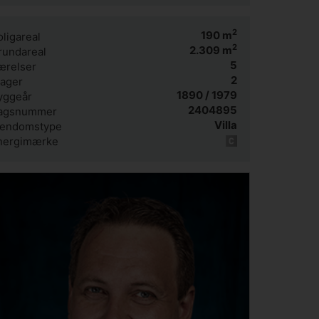
2
190
m
ligareal
2
2.309
m
rundareal
5
ærelser
2
tager
1890 / 1979
yggeår
2404895
agsnummer
Villa
jendomstype
nergimærke