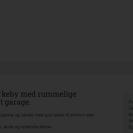
kirkeby med rummelige
t garage.
Pr
U
B
ygning og lokaler med god plads til erhverv eller
N
, skole og idrætsfaciliteter.
Ej