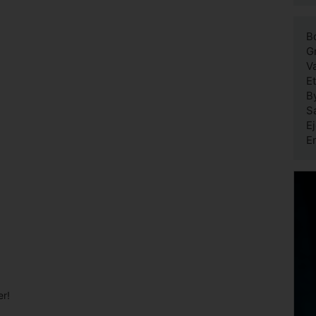
Bo
G
V
E
B
S
E
E
r!