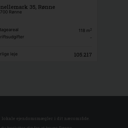
Snellemark 35, Rønne
700 Rønne
tageareal
2
118
m
riftsudgifter
-
105.217
rlige leje
 lokale ejendomsmægler i dit nærområde.
 du beslutter dig for at bruge Rønne