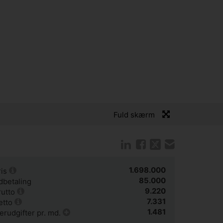
Fuld skærm
1.698.000
is
85.000
dbetaling
9.220
rutto
7.331
etto
1.481
erudgifter pr. md.