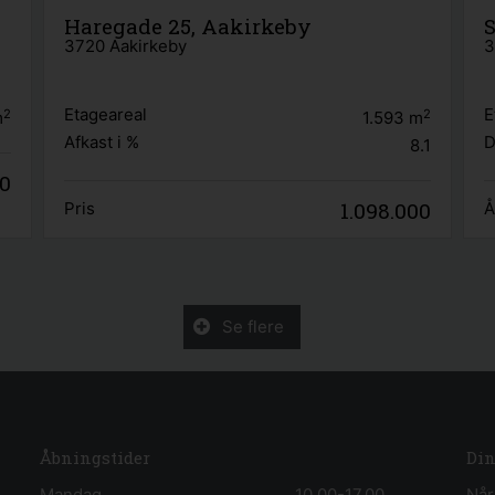
Haregade 25, Aakirkeby
3720 Aakirkeby
3
Etageareal
E
2
2
m
1.593
m
Afkast i %
D
8.1
00
1.098.000
Pris
Å
Se flere
Åbningstider
Din
Mandag
10.00-17.00
Når