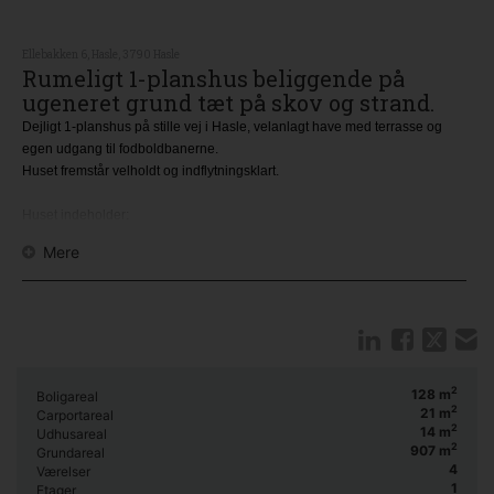
Ellebakken 6, Hasle, 3790 Hasle
Rumeligt 1-planshus beliggende på
ugeneret grund tæt på skov og strand.
Dejligt 1-planshus på stille vej i Hasle, velanlagt have med terrasse og
egen udgang til fodboldbanerne.
Huset fremstår velholdt og indflytningsklart.
Huset indeholder:
Forstue.
Mere
Badeværelse med brus.
Toilet.
Soveværelse.
2 børne -/gæsteværelser.
Køkken.
Bryggers med fjernvarmeunit og udgang til gårdsplads/have.
Stue med spisekrog.
2
128
m
Boligareal
2
21
m
Havestue med udgang til terrasse.
Carportareal
2
14
m
Udhusareal
Værksted/hobbyrum.
2
907
m
Grundareal
4
Værelser
Carport
1
Etager