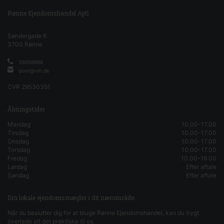
Rønne Ejendomshandel ApS
Søndergade 6
3700
Rønne
56956886
post@reh.dk
CVR
29530351
Åbningstider
Mandag
10.00-17.00
Tirsdag
10.00-17.00
Onsdag
10.00-17.00
Torsdag
10.00-17.00
Fredag
10.00-16 00
Lørdag
Efter aftale
Søndag
Efter aftale
Din lokale ejendomsmægler i dit nærområde.
Når du beslutter dig for at bruge Rønne Ejendomshandel, kan du trygt
overlade alt det praktiske til os.