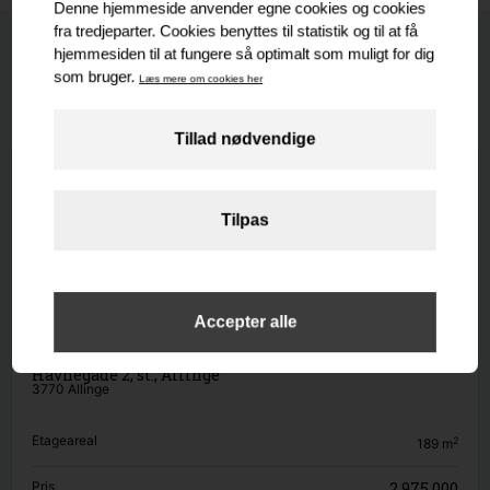
Nyeste
Senest udlejet
Senest solgte
Nyeste
BUTIK / DETAIL
Havnegade 2, st., Allinge
3770 Allinge
Etageareal
2
189
m
Pris
2.975.000