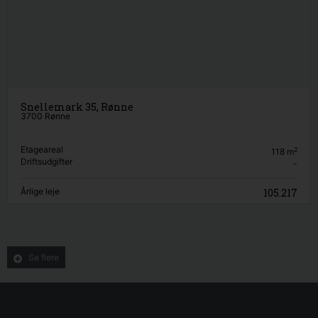
Snellemark 35, Rønne
3700 Rønne
Etageareal
2
118
m
Driftsudgifter
-
Årlige leje
105.217
Se flere