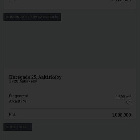
KOMBINERET ERHVERV OG BOLIG
Haregade 25, Aakirkeby
3720 Aakirkeby
Etageareal
2
1.593
m
Afkast i %
8.1
Pris
1.098.000
BUTIK / DETAIL