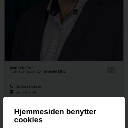
Martin Kofoed
Indehaver & Ejendomsmægler MDE
56956886 Arbejde
martin@reh.dk
Bestil vurdering