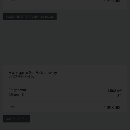
2.975.000
KOMBINERET ERHVERV OG BOLIG
Haregade 25, Aakirkeby
3720 Aakirkeby
Etageareal
2
1.593
m
Afkast i %
8.1
Pris
1.098.000
BUTIK / DETAIL