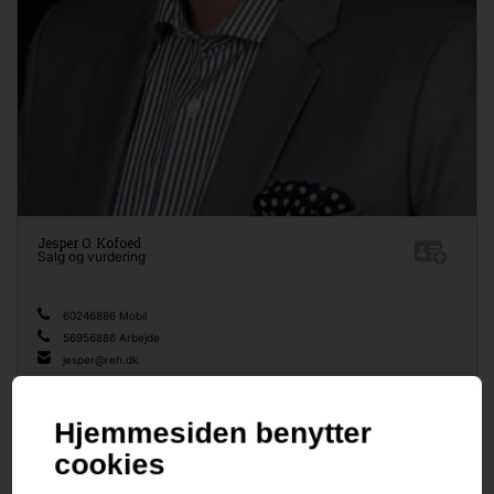
Jesper O. Kofoed
Salg og vurdering
60246886 Mobil
56956886 Arbejde
jesper@reh.dk
Bestil vurdering