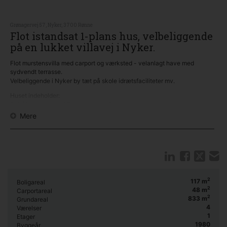
Grønagervej 57, Nyker, 3700 Rønne
Flot istandsat 1-plans hus, velbeliggende
på en lukket villavej i Nyker.
Flot murstensvilla med carport og værksted - velanlagt have med
sydvendt terrasse.
Velbeliggende i Nyker by tæt på skole idrætsfaciliteter mv.
Huset indeholder:
Entré/bryggers med Fjernvarme unit.
Køkken alrum.
Mere
Spisestue/hverdagsstue.
Gæsteværelse.
Værelse.
Gæsteentré.
Badeværelse med indbygningsskabe og muret brus.
Soveværelse med egen indgang til Toilet/bad.
Kontor/værelse.
2
117
m
Boligareal
Carport/isoleret værksted, kan benyttes som anneks - opført 2020.
2
48
m
Carportareal
Drivhus/greenroom 18,3 m2.
2
833
m
Grundareal
Udhus/Skur.
4
Værelser
1
Etager
Dejlig sydvendt have, med sol hele dagen og udsigt over marker.
1980
Byggeår