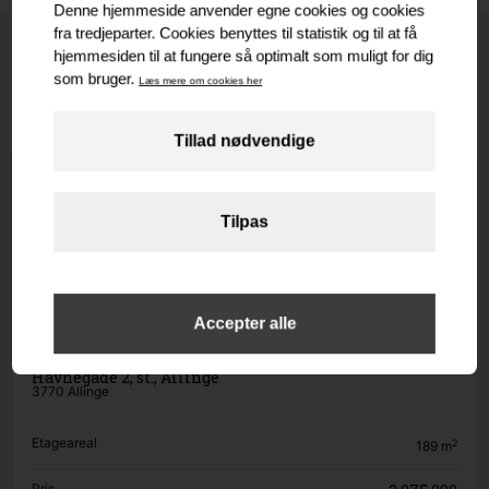
Nyeste
Senest udlejet
Senest solgte
Nyeste
BUTIK / DETAIL
Havnegade 2, st., Allinge
3770 Allinge
Etageareal
2
189
m
Pris