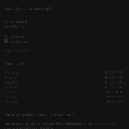
Rønne Ejendomshandel ApS
Søndergade 6
3700
Rønne
56956886
post@reh.dk
CVR
29530351
Åbningstider
Mandag
10.00-17.00
Tirsdag
10.00-17.00
Onsdag
10.00-17.00
Torsdag
10.00-17.00
Fredag
10.00-16 00
Lørdag
Efter aftale
Søndag
Efter aftale
Din lokale ejendomsmægler i dit nærområde.
Når du beslutter dig for at bruge Rønne Ejendomshandel, kan du trygt
overlade alt det praktiske til os.