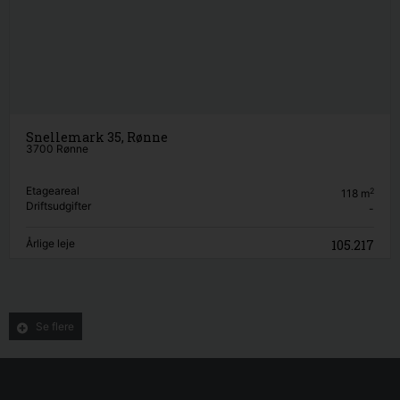
Snellemark 35, Rønne
3700 Rønne
Etageareal
2
118
m
Driftsudgifter
-
Årlige leje
105.217
Se flere